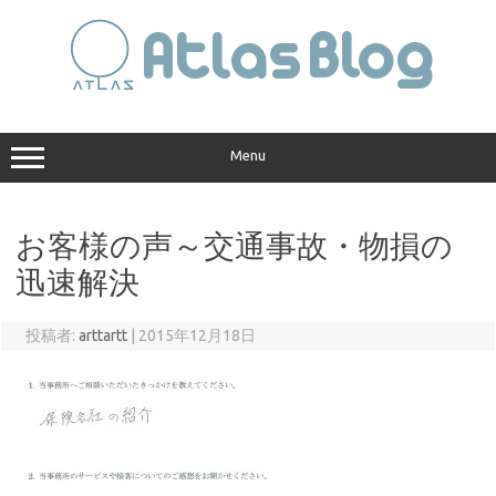
コ
ン
テ
ン
ツ
へ
ス
キ
ッ
プ
Menu
お客様の声～交通事故・物損の
迅速解決
投稿者:
arttartt
|
2015年12月18日