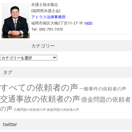
弁護士徳永隆志
(福岡県弁護士会)
アトラス法律事務所
福岡市南区大楠2丁目11-27-1F
(
地図
)
Tel : 092-791-7470
カテゴリー
カ
テ
ゴ
タグ
リ
ー
すべての依頼者の声
一般事件の依頼者の声
交通事故の依頼者の声
借金問題の依頼者
の声
労働問題の依頼者の声
家族問題の依頼者の声
twitter