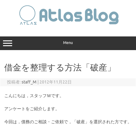
コ
ン
テ
ン
ツ
へ
ス
キ
ッ
プ
Menu
借金を整理する方法「破産」
投稿者:
staff_M
|
2012年11月22日
こんにちは，スタッフＭです。
アンケートをご紹介します。
今回は，債務のご相談・ご依頼で，「破産」を選択された方です。