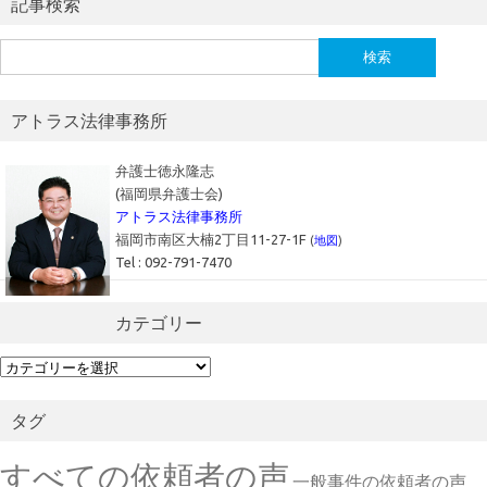
記事検索
検
索:
アトラス法律事務所
弁護士徳永隆志
(福岡県弁護士会)
アトラス法律事務所
福岡市南区大楠2丁目11-27-1F
(
地図
)
Tel : 092-791-7470
カテゴリー
カ
テ
ゴ
タグ
リ
ー
すべての依頼者の声
一般事件の依頼者の声