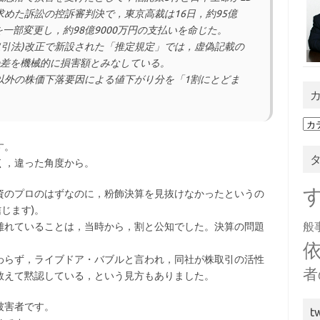
を求めた訴訟の控訴審判決で，東京高裁は16日，約95億
を一部変更し，約98億9000万円の支払いを命じた。
取引法)改正で新設された「推定規定」では，虚偽記載の
の差を機械的に損害額とみなしている。
外の株価下落要因による値下がり分を「1割にとどま
カ
テ
す。
ゴ
く，違った角度から。
リ
ー
資のプロのはずなのに，粉飾決算を見抜けなかったというの
じます)。
般
離れていることは，当時から，割と公知でした。決算の問題
わらず，ライブドア・バブルと言われ，同社が株取引の活性
者
敢えて黙認している，という見方もありました。
被害者です。
t