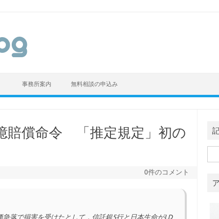
）
事務所案内
無料相談の申込み
億賠償命令 「推定規定」初の
検
索:
0件のコメント
急落で損害を受けたとして，信託銀5行と日本生命がLD