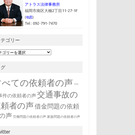
アトラス法律事務所
福岡市南区大楠2丁目11-27-1F
(
地図
)
Tel : 092-791-7470
カテゴリー
タグ
すべての依頼者の声
一
交通事故の
事件の依頼者の声
依頼者の声
借金問題の依頼
の声
労働問題の依頼者の声
家族問題の依頼者の声
witter