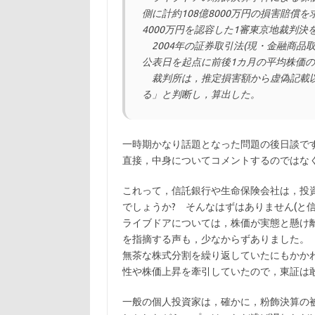
側に計約108億8000万円の損害賠償
4000万円を認容した1審東京地裁判決
2004年の証券取引法(現・金融商品
公表日を起点に前後1カ月の平均株価
裁判所は，推定損害額から虚偽記載以
る」と判断し，算出した。
一時期かなり話題となった問題の後日談で
直接，中身についてコメントするのではな
これって，信託銀行や生命保険会社は，投
でしょうか? そんなはずはありません(と信
ライブドアについては，株価が実態と懸け
を指摘する声も，少なからずありました。
無茶な株式分割を繰り返していたにもかか
性や株価上昇を牽引していたので，東証は
一般の個人投資家は，確かに，粉飾決算の