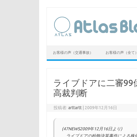
コ
ン
テ
ン
ツ
へ
ス
キ
ッ
プ
お客様の声（交通事故）
お客様の声（全て
ライブドアに二審99
高裁判断
投稿者:
arttartt
|
2009年12月16日
(47NEWS2009年12月16日より)
ライブドアの粉飾決算事件による株価